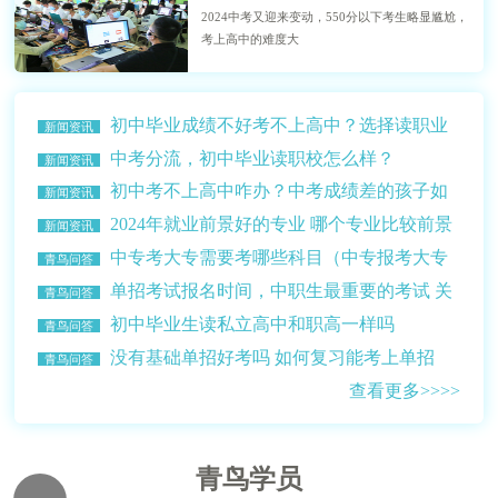
2024中考又迎来变动，550分以下考生略显尴尬，
考上高中的难度大
初中毕业成绩不好考不上高中？选择读职业
新闻资讯
学校？
中考分流，初中毕业读职校怎么样？
新闻资讯
初中考不上高中咋办？中考成绩差的孩子如
新闻资讯
何选择学校？
2024年就业前景好的专业 哪个专业比较前景
新闻资讯
比较好赚钱多？
中专考大专需要考哪些科目（中专报考大专
青鸟问答
的条件介绍）
单招考试报名时间，中职生最重要的考试 关
青鸟问答
乎升学读大学
初中毕业生读私立高中和职高一样吗
青鸟问答
没有基础单招好考吗 如何复习能考上单招
青鸟问答
查看更多>>>>
青鸟学员