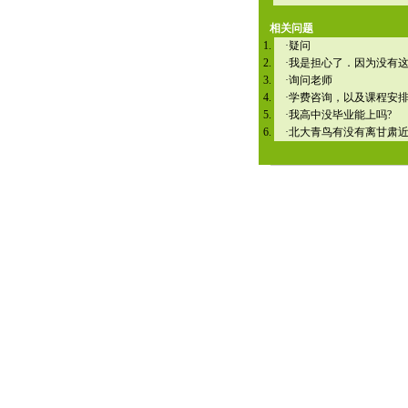
相关问题
·
疑问
·
我是担心了．因为没有
·
询问老师
·
学费咨询，以及课程安
·
我高中没毕业能上吗?
·
北大青鸟有没有离甘肃